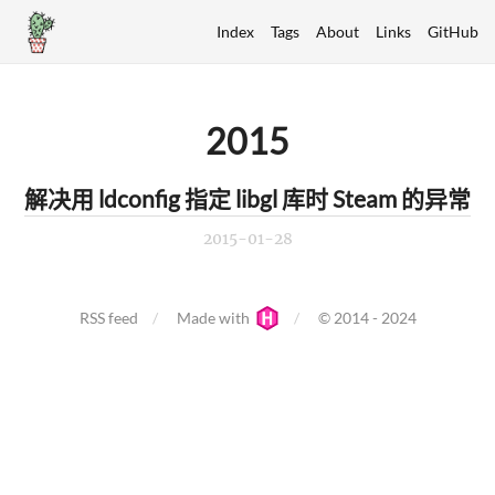
Index
Tags
About
Links
GitHub
2015
解决用 ldconfig 指定 libgl 库时 Steam 的异常
2015-01-28
RSS feed
Made with
© 2014 - 2024