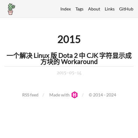
Index
Tags
About
Links
GitHub
2015
一个解决 Linux 版 Dota 2 中 CJK 字符显示成
方块的 Workaround
2015-05-14
RSS feed
Made with
© 2014 - 2024