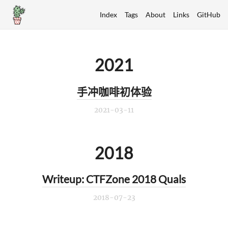
Index
Tags
About
Links
GitHub
2021
手冲咖啡初体验
2021-03-11
2018
Writeup: CTFZone 2018 Quals
2018-07-23