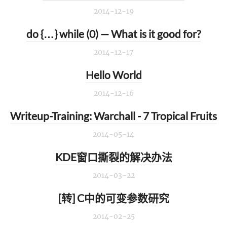
2014-12-19
do {…} while (0) — What is it good for?
2014-12-17
Hello World
2014-12-16
Writeup-Training: Warchall - 7 Tropical Fruits
2014-05-14
KDE窗口撕裂的解决办法
2014-03-22
[转] C中的可变参数研究
2014-02-25