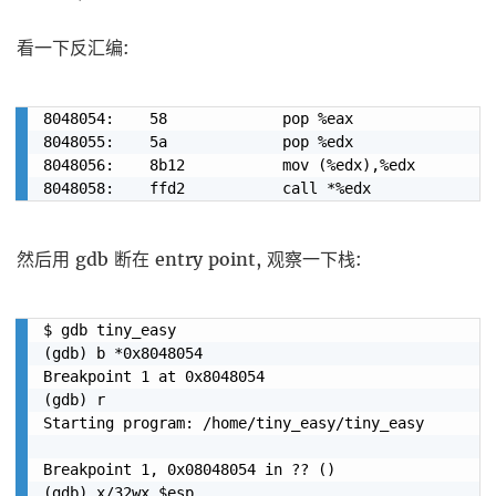
看一下反汇编:
8048054:	58             pop %eax

8048055:	5a             pop %edx

8048056:	8b12           mov (%edx),%edx

然后用 gdb 断在 entry point, 观察一下栈:
$ gdb tiny_easy

(gdb) b *0x8048054

Breakpoint 1 at 0x8048054

(gdb) r

Starting program: /home/tiny_easy/tiny_easy

Breakpoint 1, 0x08048054 in ?? ()

(gdb) x/32wx $esp
