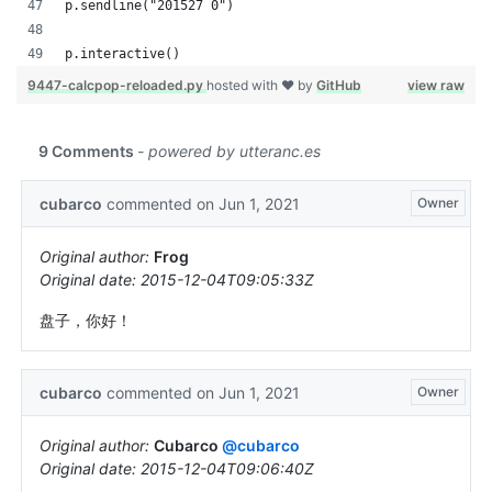
p.sendline("201527 0")
p.interactive()
9447-calcpop-reloaded.py
hosted with ❤ by
GitHub
view raw