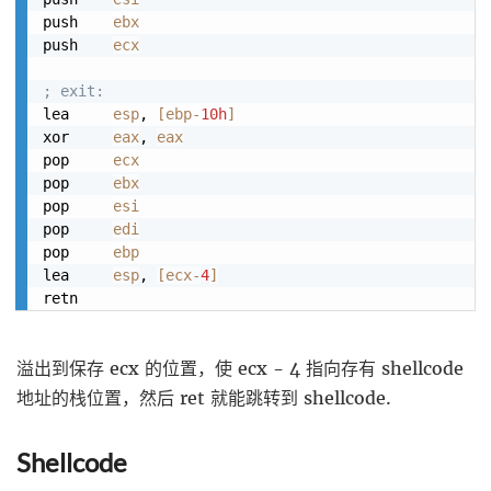
push    
ebx
push    
ecx
; exit:
lea     
esp
, 
[
ebp
-
10h
]
xor     
eax
, 
eax
pop     
ecx
pop     
ebx
pop     
esi
pop     
edi
pop     
ebp
lea     
esp
, 
[
ecx
-
4
]
溢出到保存 ecx 的位置，使 ecx - 4 指向存有 shellcode
地址的栈位置，然后 ret 就能跳转到 shellcode.
Shellcode