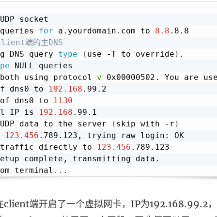
UDP socket

queries 
for
 a.yourdomain.com to 
8.8
client端的主DNS
g DNS query 
type
(
use -T to override
)
.

pe
 NULL queries

both using protocol 
v
 0x00000502. You are us
f dns0 to 
192.168
.99.2

of dns0 to 
1130
l IP is 
192.168
.99.1

UDP data to the server 
(
skip with -r
)
 
123.456
.789.123, trying raw login: OK

traffic directly to 
123.456
.789.123

etup complete, transmitting data.

om terminal
..
在client端开启了一个虚拟网卡，IP为192.168.99.