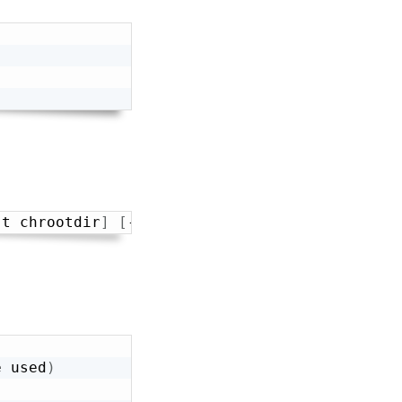
-t chrootdir
]
[
-d device
]
[
-m mtu
]
[
-z contex
e used
)