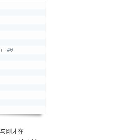
er 
#0
2，与刚才在