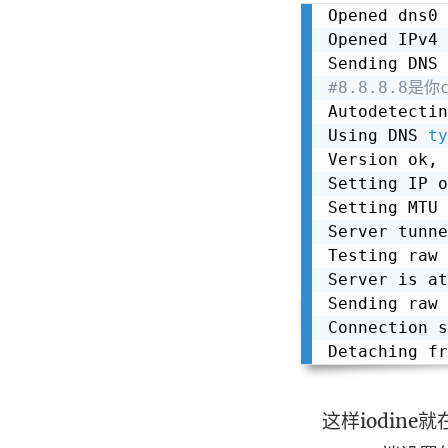
Opened dns0

Opened IPv4 
Sending DNS 
#8.8.8.8是你
Autodetectin
Using DNS 
ty
Version ok, 
Setting IP o
Setting MTU 
Server tunne
Testing raw 
Server is at
Sending raw 
Connection s
Detaching fr
这样iodine就