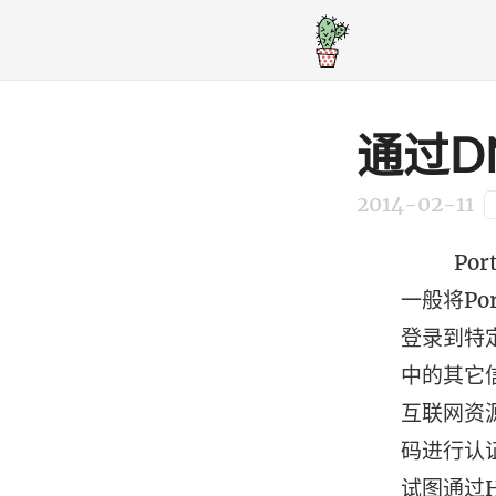
通过DN
2014-02-11
Porta
一般将P
登录到特
中的其它
互联网资
码进行认
试图通过H