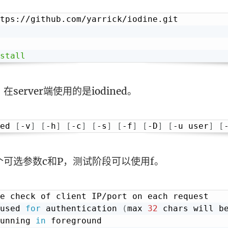
stall
server端使用的是iodined。
ed 
[
-v
]
[
-h
]
[
-c
]
[
-s
]
[
-f
]
[
-D
]
[
-u user
]
[
可选参数c和P，测试阶段可以使用f。
e check of client IP/port on each request

used 
for
 authentication 
(
max 
32
 chars will b
unning 
in
 foreground
